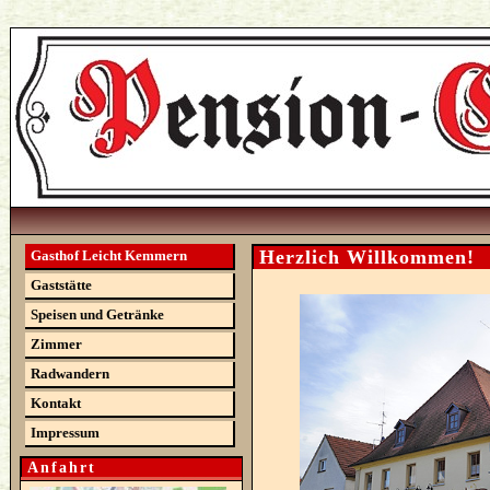
Herzlich Willkommen!
Gasthof Leicht Kemmern
Gaststätte
Speisen und Getränke
Zimmer
Radwandern
Kontakt
Impressum
Anfahrt